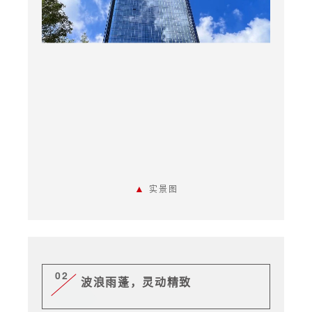
▲
实景图
02
波浪雨蓬，灵动精致