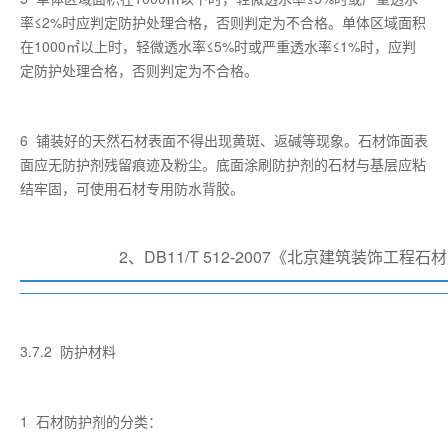
率≤2%时应判定防护处理合格，否则判定为不合格。单体区域面积
在1000㎡以上时，轻微透水率≤5%时或严重透水率≤1%时，应判
定防护处理合格，否则判定为不合格。
6 铺装好的天然石材表面不得出现黄斑、返碱等现象。石材饰面表
面应无防护剂残留痕迹及粉尘。底面涂刷防护剂的石材与基层应粘
结牢固，可使用石材专用防水背胶。
2、DB11/T 512-2007《北京建筑装饰工程
3.7.2 防护材料
1 石材防护剂的分类：