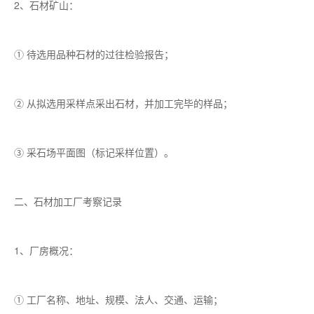
2、石材矿山：
① 待选用品种石材的过往检验报告；
② 从拟选用采样点采出石材，并加工完毕的样品；
③ 采石场平面图（标记采样位置）。
二、石材加工厂考察记录
1、厂房概况：
① 工厂名称、地址、规模、法人、交通、运输；