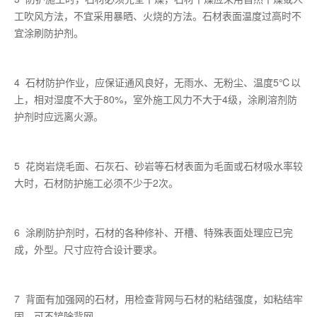
工吹风方法，不宜采用暴晒、火烧的方法。石材表面温度过高时不
宜涂刷防护剂。
4 石材防护作业，应保证通风良好，无雨水、无粉尘、温度5℃以
上，相对湿度不大于80%，室外施工风力不大于4级，涂刷溶剂防
护剂时应远离火源。
5 花岗岩烧毛面、石灰石、砂岩等石材表面为毛面或石材吸水率较
大时，石材防护施工必须不少于2次。
6 涂刷防护剂时，石材的各种修补、开槽、特殊表面处理应已完
成，外型。尺寸应符合设计要求。
7 背面有加强网的石材，用检查背网与石材的粘结强度，如粘结牢
固，可不铲除背网。