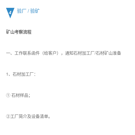
验厂 / 验矿
4
矿山考察流程
一、工作联系函件（给客户），通知石材加工厂/石材矿山准备
1、石材加工厂：
① 石材样品；
②工厂简介及设备清单。