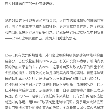
热反射玻璃而言的一种节能玻璃。
随着对建筑物性能要求的不断提高，人们在选择建筑物的玻璃门窗
时，除了考虑其美学和外观特征外，更注重其热量控制、制冷成本
和内部阳光投射舒适平衡等问题。这就使得镀膜玻璃家族中的新贵
——Low-E玻璃脱颖而出，成为人们关注的焦点。
Low-E具有优异的热性能。外门窗玻璃的热损失是建筑物能耗的主
要部分，占建筑物能耗的50%以上。有关研究资料表明，玻璃内表
面的传热以辐射为主，占58%，这意味着要从改变玻璃的性能来减
少热能的损失，最有效的方法是抑制其内表面的辐射。普通浮法玻
璃的辐射率高达0.84，离线单银Low-E玻璃的E值可以达到0.06，
这种低辐射膜系对远红外热辐射的反射率很高，能将80%以上的远
红外热辐射反射回去，从而避免了由于自身温度提高产生的二次热
传递，所以Low-E玻璃具有很低的传热系数，具有良好的阻隔热辐
射透过的作用。用Low-E玻璃制造建筑物门窗，夏季可大大降低因
辐射而造成的室外热能向室内的传递，冬季也可以减少室内热量项