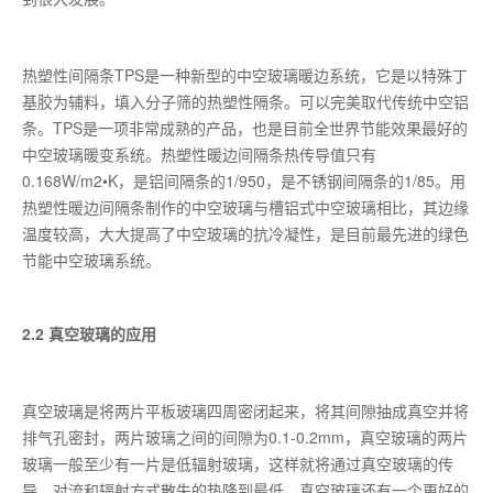
热塑性间隔条TPS是一种新型的中空玻璃暖边系统，它是以特殊丁
基胶为辅料，填入分子筛的热塑性隔条。可以完美取代传统中空铝
条。TPS是一项非常成熟的产品，也是目前全世界节能效果最好的
中空玻璃暖变系统。热塑性暖边间隔条热传导值只有
0.168W/m2•K，是铝间隔条的1/950，是不锈钢间隔条的1/85。用
热塑性暖边间隔条制作的中空玻璃与槽铝式中空玻璃相比，其边缘
温度较高，大大提高了中空玻璃的抗冷凝性，是目前最先进的绿色
节能中空玻璃系统。
2.2 真空玻璃的应用
真空玻璃是将两片平板玻璃四周密闭起来，将其间隙抽成真空并将
排气孔密封，两片玻璃之间的间隙为0.1-0.2mm，真空玻璃的两片
玻璃一般至少有一片是低辐射玻璃，这样就将通过真空玻璃的传
导、对流和辐射方式散失的热降到最低。真空玻璃还有一个更好的