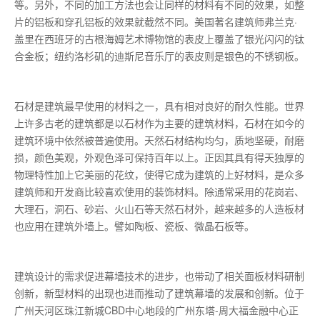
等。另外，不同的加工方法也会让同样的材料有不同的效果，如整
片的铝板和穿孔铝板的效果就截然不同。美国著名建筑师弗兰克·
盖里在西班牙的古根海姆艺术博物馆的表皮上覆盖了银光闪闪的钛
合金板；纽约洛杉矶的迪斯尼音乐厅的表皮则是银色的不锈钢板。
石材是建筑最早使用的材料之一，具有相对良好的耐久性能。世界
上许多古老的建筑都是以石材作为主要的建筑材料，石材在如今的
建筑环境中依然被普遍使用。天然石材结构均匀，质地坚硬，耐磨
损，颜色美观，外观色泽可保持百年以上。正因其具有得天独厚的
物理特性加上它美丽的花纹，使得它成为建筑的上好材料，是众多
建筑师和开发商比较喜欢使用的装饰材料。除通常采用的花岗岩、
大理石，洞石、砂岩、火山石等天然石材外，越来越多的人造板材
也应用在建筑外墙上。譬如陶板、瓷板、微晶石板等。
建筑设计的需求促进幕墙技术的进步，也带动了相关面板材料研制
创新，新型材料的出现也进而推动了建筑幕墙的发展和创新。位于
广州天河区珠江新城CBD中心地段的广州东塔-周大福金融中心正