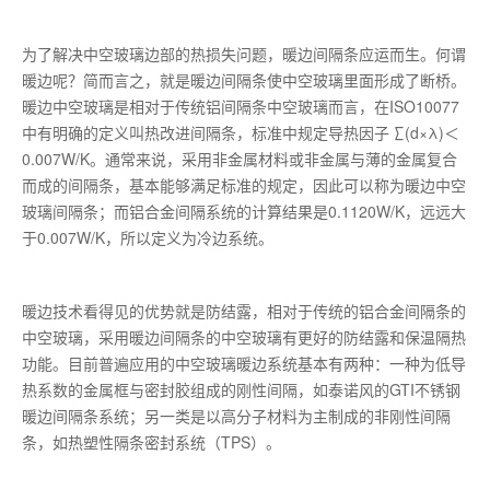
为了解决中空玻璃边部的热损失问题，暖边间隔条应运而生。何谓
暖边呢？简而言之，就是暖边间隔条使中空玻璃里面形成了断桥。
暖边中空玻璃是相对于传统铝间隔条中空玻璃而言，在ISO10077
中有明确的定义叫热改进间隔条，标准中规定导热因子 ∑(d×λ)＜
0.007W/K。通常来说，采用非金属材料或非金属与薄的金属复合
而成的间隔条，基本能够满足标准的规定，因此可以称为暖边中空
玻璃间隔条；而铝合金间隔系统的计算结果是0.1120W/K，远远大
于0.007W/K，所以定义为冷边系统。
暖边技术看得见的优势就是防结露，相对于传统的铝合金间隔条的
中空玻璃，采用暖边间隔条的中空玻璃有更好的防结露和保温隔热
功能。目前普遍应用的中空玻璃暖边系统基本有两种：一种为低导
热系数的金属框与密封胶组成的刚性间隔，如泰诺风的GTI不锈钢
暖边间隔条系统；另一类是以高分子材料为主制成的非刚性间隔
条，如热塑性隔条密封系统（TPS）。