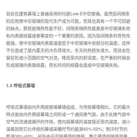
目前在建筑幕墙上普遍采用的均是Low-E中空玻璃。虽然铝间隔条
的应用使中空玻璃的现代生产成为可能，但其也具有一个不可回避
的缺点，那就是隔热性能不好，间隔条隔热性能差是中空玻璃失效
和内表面结露或者霉变的一个重要的原因。因为铝间隔条的导热性
能强，使中空玻璃内表面温度低于中空玻璃中央部分的温度，这样
不仅造成了屋内夏天的冷负荷增大，冬天的热损失增大，而且会在
窗前形成小范围的空气对流，降低室内的舒适度，在严重的时候会
形成玻璃内表面结露，而长时间的结露会造成中空玻璃失效。
1.3 呼吸式幕墙
呼吸式幕墙由内外两层玻璃幕墙组成，与传统幕墙相比，它的最大
特点是由内外两层幕墙之间形成一个通风换气层，由于此换气层中
空气的流通或循环的作用，使内层幕墙的温度接近室内温度，减小
温差因而它比传统的幕墙采暖时节约能源42%-52%；制冷时节约
能源38%-60%。另外由于双层幕墙的使用，整个幕墙的隔音效果