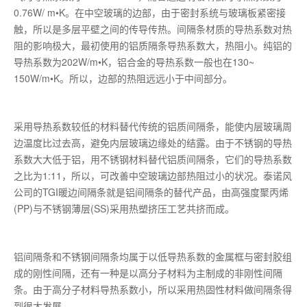
0.76W/ m•K。在中空玻璃的边部，由于密封系统与玻璃板紧密接
触，所以是多层平壁之间的传导传热。间隔条材质的导热系数对热
阻的影响极大，最初使用的铝质隔条导热系数大，热阻小。纯铝的
导热系数为202W/m•K，铝合金的导热系数一般也在130~
150W/m•K。所以，边部的热阻远远小于中间部分。
采用导热系数较低的材料替代传统的铝质间隔条，能使内层玻璃周
边温度比过去高，避免内层玻璃边缘处的结露。由于不锈钢的导热
系数大大低于铝，用不锈钢材料替代铝质间隔条，它们的导热系数
之比为1:11，所以，可改善中空玻璃边部热阻过小的状况。泰诺风
公司的TGI暖边间隔条就是铝间隔条的替代产品，由高强度聚丙烯
(PP)与不锈钢薄层(SS)采用热塑挤压工艺共挤而成。
铝间隔条和不锈钢间隔条均属于以低导热系数的金属框与密封胶组
成的刚性间隔，还有一种是以高分子材料为主制成的非刚性间隔
条。由于高分子材料导热系数小，所以采用热固性材料做间隔条得
到很大发展。