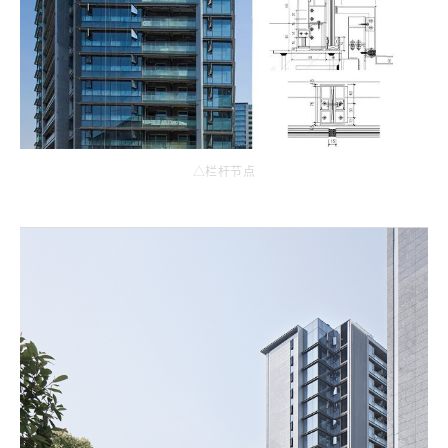
△栏杆节点