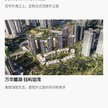
百年外滩之上，定制法式顶豪外立面
万华麓湖·钰屿珑湾
重塑湖居生态，建筑外立面的非对称美学