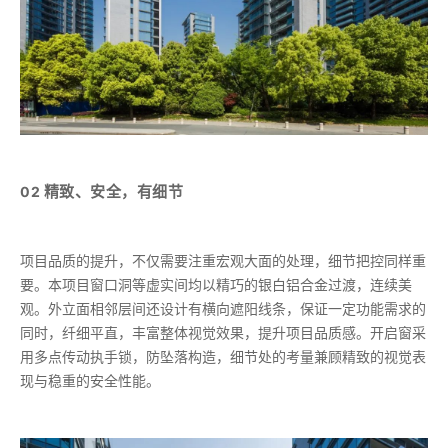
精致、安全，有细节
02
项目品质的提升，不仅需要注重宏观大面的处理，细节把控同样重
要。本项目窗口洞等虚实间均以精巧的银白铝合金过渡，连续美
观。外立面相邻层间还设计有横向遮阳线条，保证一定功能需求的
同时，纤细平直，丰富整体视觉效果，提升项目品质感。开启窗采
用多点传动执手锁，防坠落构造，细节处的考量兼顾精致的视觉表
现与稳重的安全性能。