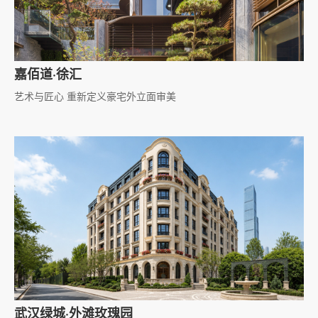
嘉佰道·徐汇
艺术与匠心 重新定义豪宅外立面审美
武汉绿城·外滩玫瑰园