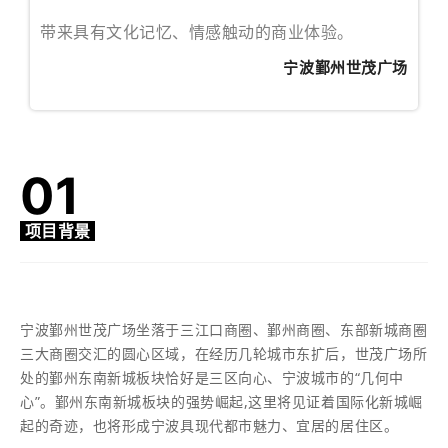
带来具有文化记忆、情感触动的商业体验。
宁波鄞州世茂广场
01
项目背景
宁波鄞州世茂广场坐落于三江口商圈、鄞州商圈、东部新城商圈
三大商圈交汇的圆心区域，在经历几轮城市东扩后，世茂广场所
处的鄞州东南新城板块恰好是三区向心、宁波城市的“几何中
心”。鄞州东南新城板块的强势崛起,这里将见证着国际化新城崛
起的奇迹，也将形成宁波具现代都市魅力、宜居的居住区。