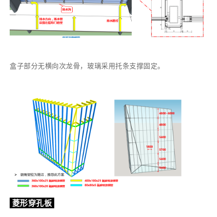
盒子部分无横向次龙骨，玻璃采用托条支撑固定。
菱形穿孔板