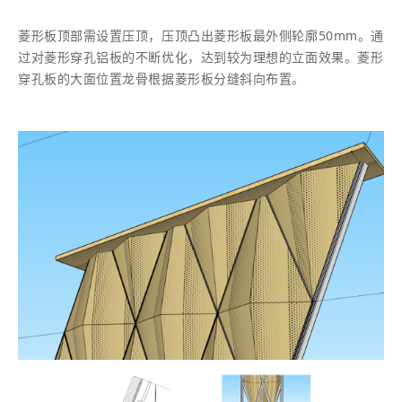
菱形板顶部需设置压顶，压顶凸出菱形板最外侧轮廓50mm。通
过对菱形穿孔铝板的不断优化，达到较为理想的立面效果。菱形
穿孔板的大面位置龙骨根据菱形板分缝斜向布置。