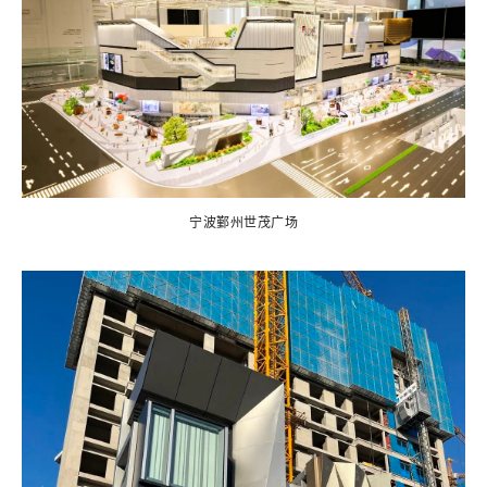
宁波鄞州世茂广场