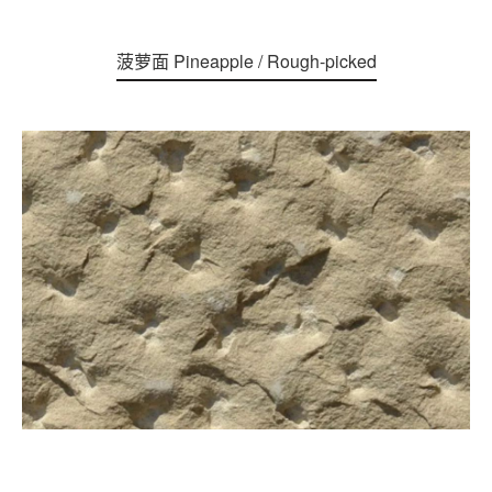
菠萝面 Pineapple / Rough-picked