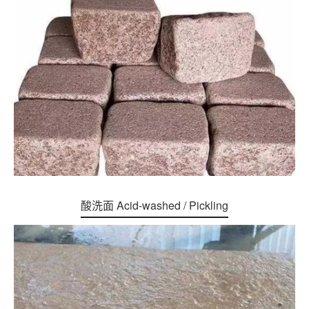
酸洗面 Acid-washed / Pickling