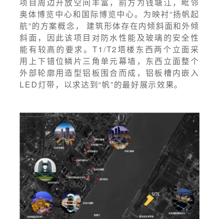
项目周边开放空间丰富，前方为钱塘江，毗邻
奥体博览中心和国际博览中心。为映衬“扬帆起
航”的方案概念， 建筑形体存在内倾斜面和外倾
斜面，因此该项目对防水性能及玻璃的安全性
能有较高的要求。T1/T2塔楼东西两个立面采
用上下错位鳞片三角单元幕墙，东西立面整个
外部轮廓用造型铝板围合而成，铝板槽内嵌入
LED灯带，以求达到“帆”的最好展示效果。