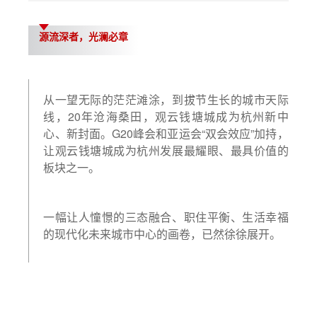
源流深者，光澜必章
从一望无际的茫茫滩涂，到拔节生长的城市天际
线，20年沧海桑田，观云钱塘城成为杭州新中
心、新封面。G20峰会和亚运会“双会效应”加持，
让观云钱塘城成为杭州发展最耀眼、最具价值的
板块之一。
一幅让人憧憬的三态融合、职住平衡、生活幸福
的现代化未来城市中心的画卷，已然徐徐展开。