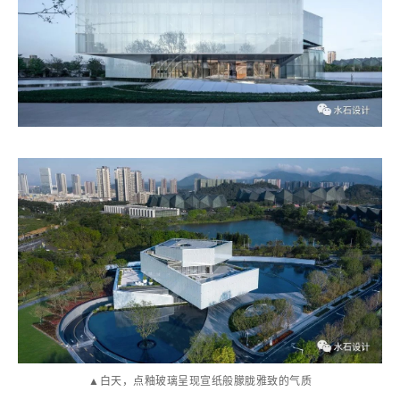
▲白天，点釉玻璃呈现宣纸般朦胧雅致的气质