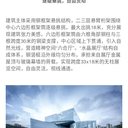
逐级悬挑，自由灵动
建筑主体采用钢框架悬挑结构，二三层悬臂桁架围绕
中心六边形框架筒逐级悬挑，最大出挑18米，充分展
现建筑张力美感。六边形框架筒由六根角部钢柱与三
根跨度30米的钢梁支撑，中心区域上下贯通，引入自
然光线，营造精神空间“六合厅”。“水晶展厅”结构自
成体系，钢竖梃沿外缘均匀分布，承担来自展厅金属
屋顶与玻璃幕墙的荷载，实现跨度33x18米的无柱展
览空间，自由灵活，视线通透。