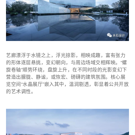
艺廊漂浮于水镜之上，浮光掠影，相映成趣，富有张力
的形体逐层悬挑，变幻朝向，与周边场域交相辉映。“螺
旋卷轴”顺势环绕，盘旋上升，在不同时段的光影变幻下
营造出朦胧、静谧，或恢宏、磅礴的建筑氛围。核心展
览空间“水晶展厅”嵌入其中，温润剔透，彰显着公共开放
的艺术调性。