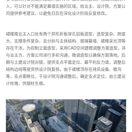
入，可以针对不能满足幕墙实施的区域，给业主、设计院、方案公
司提供参考建议，以避免日后在深化设计阶段反复修改。
裙楼南北主入口处有两个异形折板穿孔铝板造型，造型复杂、跨度
大、支撑条件复杂，且分别与主体结构、玻璃幕墙、裙楼采光顶等
存在干涉。为控制立面造型，采用CAD空间建模调整方案造型，并
与业主方、方案公司进行多轮沟通，微调造型以确保方案落地。后
期与土建设计院对接，提供支点平面定位、最不利反力值，调整后
结构边线等提资供设计院复核。由于裙楼顶存在排风设备、檐沟
等，支点需移位，于设计院沟通调整后，确定支点定位，由土建设
计柱墩，供钢柱生根。