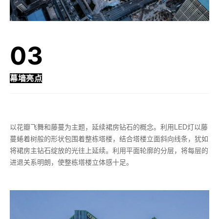
03
幕墙亮点
以花瓣飞舞和藤蔓为主题，延续裙房钻石的概念。利用LED灯以藤
蔓蜷着树般的形状包围着整栋塔楼，结合塔楼立面斜向线条，犹如
将裙房主钻石绽放的光往上延续。利用平面轮廓的分层，将每层的
进退关系明朗，使整栋塔楼立体感十足。