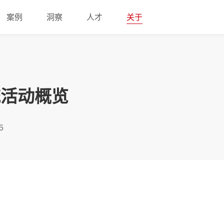
案例
洞察
人才
关于
流活动概览
5